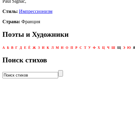
Paul Signac,
Стиль:
Импрессионизм
Страна:
Франция
Поэты и Художники
А
Б
В
Г
Д
Е
Ё
Ж
З
И
К
Л
М
Н
О
П
Р
С
Т
У
Ф
Х
Ц
Ч
Ш
Щ
Э
Ю
Поиск стихов