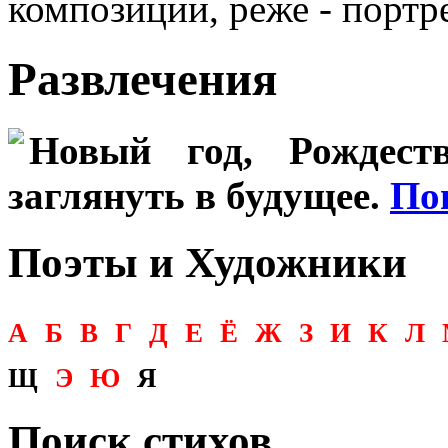
композиции, реже - портр
Развлечения
Новый год, Рождеств
заглянуть в будущее.
По
Поэты и Художники
А
Б
В
Г
Д
Е
Ё
Ж
З
И
К
Л
Щ
Э
Ю
Я
Поиск стихов