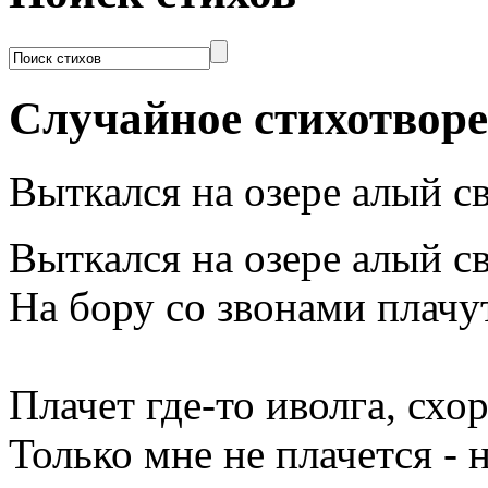
Случайное стихотвор
Выткался на озере алый све
Выткался на озере алый св
На бору со звонами плачу
Плачет где-то иволга, схо
Только мне не плачется - 