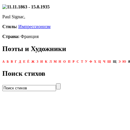
11.11.1863 - 15.8.1935
Paul Signac,
Стиль:
Импрессионизм
Страна:
Франция
Поэты и Художники
А
Б
В
Г
Д
Е
Ё
Ж
З
И
К
Л
М
Н
О
П
Р
С
Т
У
Ф
Х
Ц
Ч
Ш
Щ
Э
Ю
Поиск стихов