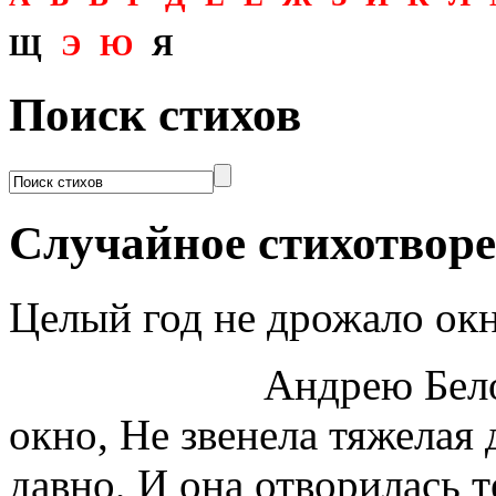
Щ
Э
Ю
Я
Поиск стихов
Случайное стихотвор
Целый год не дрожало ок
Андрею Белому Це
окно, Не звенела тяжелая 
давно, И она отворилась 