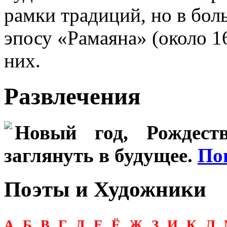
рамки традиций, но в бо
эпосу «Рамаяна» (около 16
них.
Развлечения
Новый год, Рождеств
заглянуть в будущее.
По
Поэты и Художники
А
Б
В
Г
Д
Е
Ё
Ж
З
И
К
Л