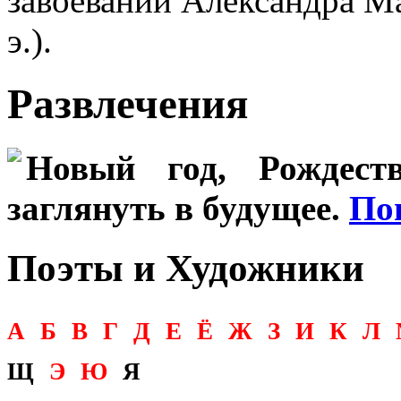
завоеваний Александра М
э.).
Развлечения
Новый год, Рождеств
заглянуть в будущее.
По
Поэты и Художники
А
Б
В
Г
Д
Е
Ё
Ж
З
И
К
Л
Щ
Э
Ю
Я