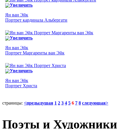
Увеличить
Ян ван Эйк
Портрет кардинала Альбергати
Увеличить
Ян ван Эйк
Портрет Маргареиты ван Эйк
Увеличить
Ян ван Эйк
Портрет Христа
страницы:
<предыдущая
1
2
3
4
5
6
7
8
следующая>
Поэты и Художники