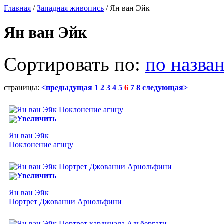
Главная
/
Западная живопись
/ Ян ван Эйк
Ян ван Эйк
Сортировать по:
по назва
страницы:
<предыдущая
1
2
3
4
5
6
7
8
следующая>
Увеличить
Ян ван Эйк
Поклонение агнцу
Увеличить
Ян ван Эйк
Портрет Джованни Арнольфини