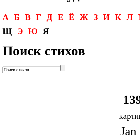
А
Б
В
Г
Д
Е
Ё
Ж
З
И
К
Л
Щ
Э
Ю
Я
Поиск стихов
139
карти
Jan