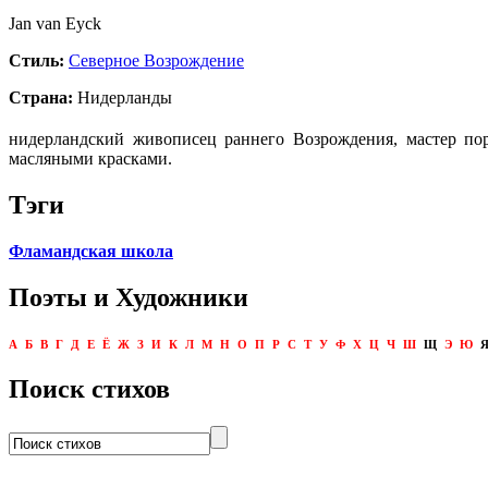
Jan van Eyck
Стиль:
Северное Возрождение
Страна:
Нидерланды
нидерландский живописец раннего Возрождения, мастер по
масляными красками.
Тэги
Фламандская школа
Поэты и Художники
А
Б
В
Г
Д
Е
Ё
Ж
З
И
К
Л
М
Н
О
П
Р
С
Т
У
Ф
Х
Ц
Ч
Ш
Щ
Э
Ю
Поиск стихов