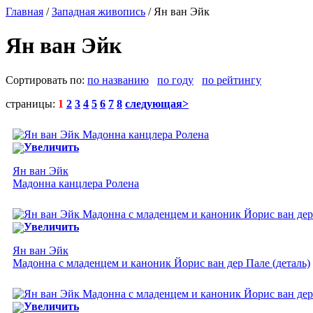
Главная
/
Западная живопись
/ Ян ван Эйк
Ян ван Эйк
Сортировать по:
по названию
по году
по рейтингу
страницы:
1
2
3
4
5
6
7
8
следующая>
Увеличить
Ян ван Эйк
Мадонна канцлера Ролена
Увеличить
Ян ван Эйк
Мадонна с младенцем и каноник Йорис ван дер Пале (деталь)
Увеличить