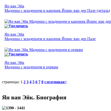
Ян ван Эйк
Мадонна с младенцем и каноник Йорис ван дер Пале (деталь)
Увеличить
Ян ван Эйк
Мадонна с младенцем и каноник Йорис ван дер Пале
Увеличить
Ян ван Эйк
Мадонна с младенцем в церкви
страницы:
1
2
3
4
5
6
7
8
следующая>
Ян ван Эйк. Биография
1390 - 1441