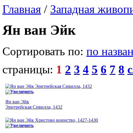
Главная
/
Западная живоп
Ян ван Эйк
Сортировать по:
по назва
страницы:
1
2
3
4
5
6
7
8
Увеличить
Ян ван Эйк
Эритрейская Сивилла, 1432
Увеличить