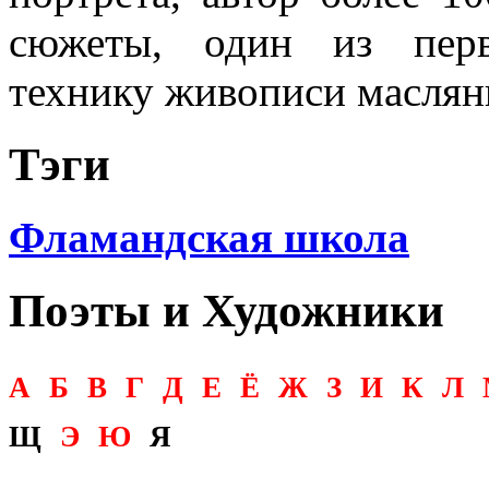
сюжеты, один из перв
технику живописи маслян
Тэги
Фламандская школа
Поэты и Художники
А
Б
В
Г
Д
Е
Ё
Ж
З
И
К
Л
Щ
Э
Ю
Я