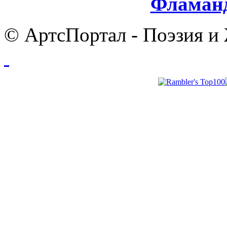
Фламанд
© АртсПортал - Поэзия и