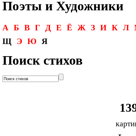
Поэты и Художники
А
Б
В
Г
Д
Е
Ё
Ж
З
И
К
Л
Щ
Э
Ю
Я
Поиск стихов
139
карти