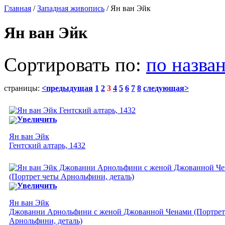
Главная
/
Западная живопись
/ Ян ван Эйк
Ян ван Эйк
Сортировать по:
по назва
страницы:
<предыдущая
1
2
3
4
5
6
7
8
следующая>
Увеличить
Ян ван Эйк
Гентский алтарь, 1432
Увеличить
Ян ван Эйк
Джованни Арнольфини с женой Джованной Ченами (Портрет
Арнольфини, деталь)