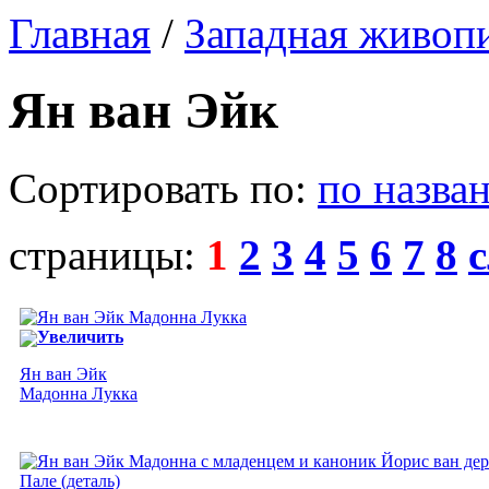
Главная
/
Западная живоп
Ян ван Эйк
Сортировать по:
по назва
страницы:
1
2
3
4
5
6
7
8
Увеличить
Ян ван Эйк
Мадонна Лукка