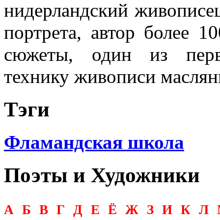
нидерландский живописец
портрета, автор более 1
сюжеты, один из перв
технику живописи маслян
Тэги
Фламандская школа
Поэты и Художники
А
Б
В
Г
Д
Е
Ё
Ж
З
И
К
Л