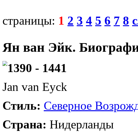
страницы:
1
2
3
4
5
6
7
8
Ян ван Эйк. Биограф
1390 - 1441
Jan van Eyck
Стиль:
Северное Возрож
Страна:
Нидерланды