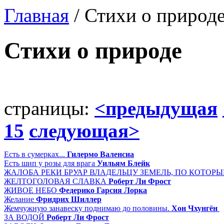
Главная
/ Стихи о природ
Стихи о природе
страницы:
<предыдущая
15
следующая>
Есть в сумерках...
Гилермо Валенсиа
Есть шип у розы для врага
Уильям Блейк
ЖАЛОБА РЕКИ БРУАР ВЛАДЕЛЬЦУ ЗЕМЕЛЬ, ПО КОТОР
ЖЕЛТОГОЛОВАЯ СЛАВКА
Роберт Ли Фрост
ЖИВОЕ НЕБО
Федерико Гарсия Лорка
Желание
Фридрих Шиллер
Жемчужную занавеску поднимаю до половины.
Хон Чхунгён
ЗА ВОДОЙ
Роберт Ли Фрост