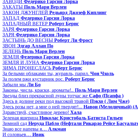
ЗАВОДИ
Федерико Гарсия Лорка
ЗАКАТЫ
Поль Мари Верлен
ЗАКОН ДЖУНГЛЕЙ
Редьярд Джозеф Киплинг
ЗАПАД
Федерико Гарсия Лорка
ЗАПАДНЫЙ ВЕТЕР
Роберт Бернс
ЗАРЯ
Федерико Гарсия Лорка
ЗАРЯ
Федерико Гарсия Лорка
ЗАСТЫНЬ ДО ВЕСНЫ
Роберт Ли Фрост
ЗВОН
Эдгар Аллан По
ЗЕЛЕНЬ
Поль Мари Верлен
ЗЕМЛЯ
Федерико Гарсия Лорка
ЗЕМЛЯ И ЛУНА
Федерико Гарсия Лорка
ЗИМА ПРОНЕСЛАСЬ
Роберт Бернс
За белыми облаками ты, журавль, парил.
Чон Чхоль
За полем ржи кустарник рос.
Роберт Бернс
Забыли мы
Ли Бо
Законы, числа, краски, ароматы!..
Поль Мари Верлен
Звезды близ прекрасной луны тотчас же
Сафо (Псапфа )
Здесь в долине реки под высокой травой
Пэкхо ( Лим Чже)
Здесь розы нет, а мне о ней твердят!...
Навои (Мелодичный) (
Здравствуй, счастливое дерево!
Хала
Зеленая ящерица
Николас Кристобаль Батиста Гильен
Зимний сад
Неруда Пабло (Нефтали Рикардо Рейсе Басуальт
Знаю все напевы я…
Алкман
И соловьев…
Ивик