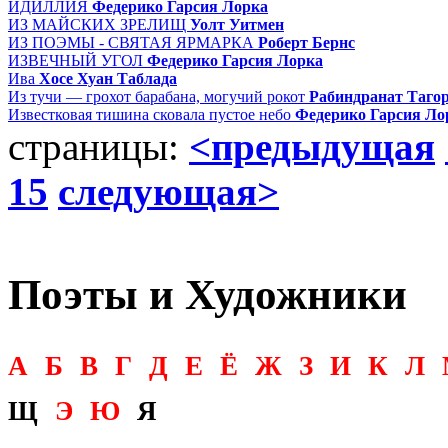
ИДИЛЛИЯ
Федерико Гарсия Лорка
ИЗ МАЙСКИХ ЗРЕЛИЩ
Уолт Уитмен
ИЗ ПОЭМЫ - СВЯТАЯ ЯРМАРКА
Роберт Бернс
ИЗВЕЧНЫЙ УГОЛ
Федерико Гарсия Лорка
Ива
Хосе Хуан Таблада
Из тучи — грохот барабана, могучий рокот
Рабиндранат Таго
Известковая тишина сковала пустое небо
Федерико Гарсия Ло
страницы:
<предыдущая
15
следующая>
Поэты и Художники
А
Б
В
Г
Д
Е
Ё
Ж
З
И
К
Л
Щ
Э
Ю
Я