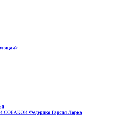
дующая>
эй
ОЙ СОБАКОЙ
Федерико Гарсия Лорка