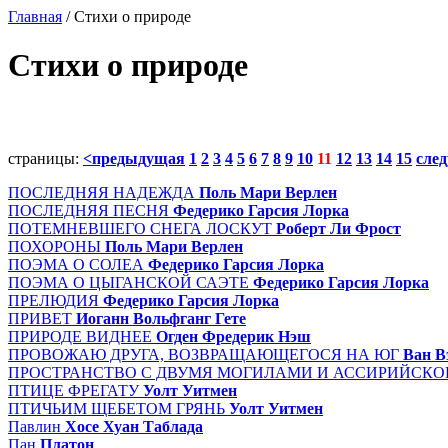
Главная
/ Стихи о природе
Стихи о природе
страницы:
<предыдущая
1
2
3
4
5
6
7
8
9
10
11
12
13
14
15
сле
ПОСЛЕДНЯЯ НАДЕЖДА
Поль Мари Верлен
ПОСЛЕДНЯЯ ПЕСНЯ
Федерико Гарсия Лорка
ПОТЕМНЕВШЕГО СНЕГА ЛОСКУТ
Роберт Ли Фрост
ПОХОРОНЫ
Поль Мари Верлен
ПОЭМА О СОЛЕА
Федерико Гарсия Лорка
ПОЭМА О ЦЫГАНСКОЙ САЭТЕ
Федерико Гарсия Лорка
ПРЕЛЮДИЯ
Федерико Гарсия Лорка
ПРИВЕТ
Иоганн Вольфганг Гете
ПРИРОДЕ ВИДНЕЕ
Огден Фредерик Нэш
ПРОВОЖАЮ ДРУГА, ВОЗВРАЩАЮЩЕГОСЯ НА ЮГ
Ван В
ПРОСТРАНСТВО С ДВУМЯ МОГИЛАМИ И АССИРИЙСК
ПТИЦЕ ФРЕГАТУ
Уолт Уитмен
ПТИЧЬИМ ЩЕБЕТОМ ГРЯНЬ
Уолт Уитмен
Павлин
Хосе Хуан Таблада
Пан
Платон