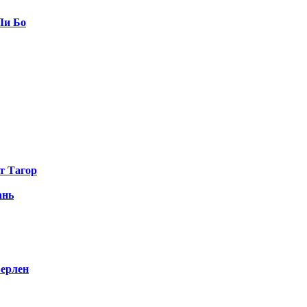
Ли Бо
т Тагор
нь
ерлен