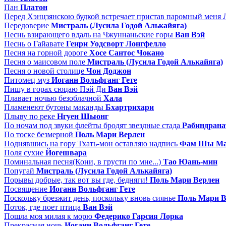
Пан
Платон
Перед Хэнцзянскою будкой встречает пристав паромный меня
Передоверие
Мистраль (Лусила Годой Алькайяга)
Песнь взирающего вдаль на Чжуннаньские горы
Ван Вэй
Песнь о Гайавате
Генри Уодсворт Лонгфелло
Песня на горной дороге
Хосе Сантос Чокано
Песня о маисовом поле
Мистраль (Лусила Годой Алькайяга)
Песня о новой столице
Чон Доджон
Питомец муз
Иоганн Вольфганг Гете
Пишу в горах сюцаю Пэй Ди
Ван Вэй
Плавает ночью безоблачной
Хала
Пламенеют бутоны маканды
Бхартрихари
Плыву по реке
Нгуен Шыонг
По ночам под звуки флейты бродят звездные стада
Рабиндрана
По тоске безмерной
Поль Мари Верлен
Поднявшись на гору Тхать-мон оставляю надпись
Фам Шы Ма
Поля сухие
Йогешвара
Поминальная песня(Кони, в грусти по мне...)
Тао Юань-мин
Попугай
Мистраль (Лусила Годой Алькайяга)
Порывы добрые, так вот вы где, бедняги!
Поль Мари Верлен
Посвящение
Иоганн Вольфганг Гете
Поскольку брезжит день, поскольку вновь сиянье
Поль Мари В
Поток, где поет птица
Ван Вэй
Пошла моя милая к морю
Федерико Гарсия Лорка
Прекрасная ночь
Иоганн Вольфганг Гете