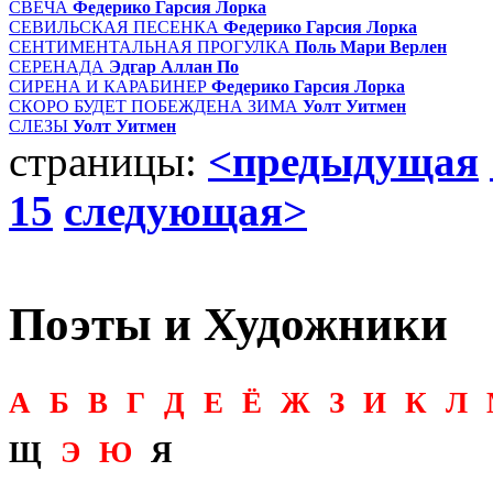
СВЕЧА
Федерико Гарсия Лорка
СЕВИЛЬСКАЯ ПЕСЕНКА
Федерико Гарсия Лорка
СЕНТИМЕНТАЛЬНАЯ ПРОГУЛКА
Поль Мари Верлен
СЕРЕНАДА
Эдгар Аллан По
СИРЕНА И КАРАБИНЕР
Федерико Гарсия Лорка
СКОРО БУДЕТ ПОБЕЖДЕНА ЗИМА
Уолт Уитмен
СЛЕЗЫ
Уолт Уитмен
страницы:
<предыдущая
15
следующая>
Поэты и Художники
А
Б
В
Г
Д
Е
Ё
Ж
З
И
К
Л
Щ
Э
Ю
Я