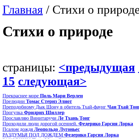
Главная
/ Стихи о природ
Стихи о природе
страницы:
<предыдущая
15
следующая>
Прекраснее море
Поль Мари Верлен
Прелюдии
Томас Стернз Элиот
Преподобному Дык Шону в обитель Тхай-фаунг
Чан Тхай Тон
Прогулка
Фридрих Шиллер
Прославляю Винитаручи
Ле Тхань Тонг
Проходили люди дорогой осенней.
Федерико Гарсия Лорка
Псалом дождя
Леопольдо Лугоньес
РАЗДУМЬЯ ПОД ДОЖДЕМ
Федерико Гарсия Лорка