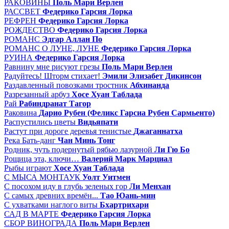
РАКОВИНЫ
Поль Мари Верлен
РАССВЕТ
Федерико Гарсия Лорка
РЕФРЕН
Федерико Гарсия Лорка
РОЖДЕСТВО
Федерико Гарсия Лорка
РОМАНС
Эдгар Аллан По
РОМАНС О ЛУНЕ, ЛУНЕ
Федерико Гарсия Лорка
РУИНА
Федерико Гарсия Лорка
Равнину мне рисуют грезы
Поль Мари Верлен
Радуйтесь! Шторм стихает!
Эмили Элизабет Дикинсон
Раздавленный повозками тростник
Абхинанда
Разрезанный арбуз
Хосе Хуан Таблада
Рай
Рабиндранат Тагор
Раковина
Дарио Рубен (Феликс Гарсиа Рубен Сармьенто)
Распустились цветы
Видьяпати
Растут при дороге деревья тенистые
Джаганнатха
Река Бать-данг
Чан Минь Тонг
Родник, чуть подернутый рябью лазурной
Ли Гю Бо
Рощица эта, ключи…
Валерий Марк Марциал
Рыбы играют
Хосе Хуан Таблада
С МЫСА МОНТАУК
Уолт Уитмен
С посохом иду в глубь зеленых гор
Ли Менхан
С самых древних времён...
Тао Юань-мин
С ухватками наглого виты
Бхартрихари
САД В МАРТЕ
Федерико Гарсия Лорка
СБОР ВИНОГРАДА
Поль Мари Верлен