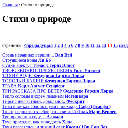
Главная
/ Стихи о природе
Стихи о природе
страницы:
<предыдущая
1
2
3
4
5
6
7
8
9
10
11
12
13
14
15
сле
Средь неравных вершин...
Ван Вэй
Струящиеся воды
Ли Бо
Суини эректус
Томас Стернз Элиот
ТВОЮ ЗВОНКОГОРЛУЮ ПЕСНЬ
Уолт Уитмен
ТИХИЕ ВОДЫ
Федерико Гарсия Лорка
ТОПОЛЬ И БАШНЯ
Федерико Гарсия Лорка
ТРАВА
Карл Август Сендберг
ТРИ РАССКАЗА ПРО ВЕТЕР
Федерико Гарсия Лорка
Тепло соломы вихрем ледяным
Йогешвара
Тирсис несчастный, довольно!..
Феокрит
Тихо в ветках яблонь шумит прохлада
Сафо (Псапфа )
То - празднество хлебов, то - светлый
Поль Мари Верлен
Три времени в году…
Алкман
Туча проходит, как молодость
Хала
Тучи рассеялись, и зимний свет
Косан ( Юн Сон До)