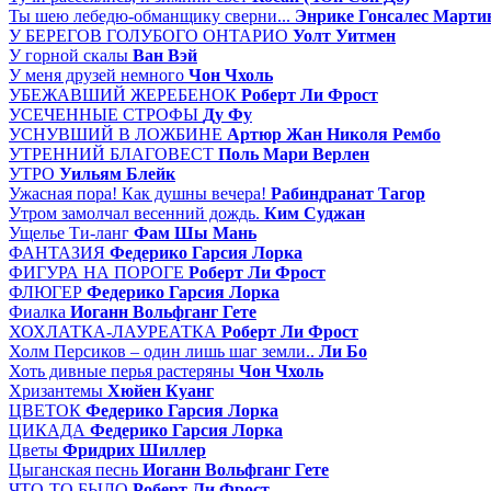
Ты шею лебедю-обманщику сверни...
Энрике Гонсалес Марти
У БЕРЕГОВ ГОЛУБОГО ОНТАРИО
Уолт Уитмен
У горной скалы
Ван Вэй
У меня друзей немного
Чон Чхоль
УБЕЖАВШИЙ ЖЕРЕБЕНОК
Роберт Ли Фрост
УСЕЧЕННЫЕ СТРОФЫ
Ду Фу
УСНУВШИЙ В ЛОЖБИНЕ
Артюр Жан Николя Рембо
УТРЕННИЙ БЛАГОВЕСТ
Поль Мари Верлен
УТРО
Уильям Блейк
Ужасная пора! Как душны вечера!
Рабиндранат Тагор
Утром замолчал весенний дождь.
Ким Суджан
Ущелье Ти-ланг
Фам Шы Мань
ФАНТАЗИЯ
Федерико Гарсия Лорка
ФИГУРА НА ПОРОГЕ
Роберт Ли Фрост
ФЛЮГЕР
Федерико Гарсия Лорка
Фиалка
Иоганн Вольфганг Гете
ХОХЛАТКА-ЛАУРЕАТКА
Роберт Ли Фрост
Холм Персиков – один лишь шаг земли..
Ли Бо
Хоть дивные перья растеряны
Чон Чхоль
Хризантемы
Хюйен Куанг
ЦВЕТОК
Федерико Гарсия Лорка
ЦИКАДА
Федерико Гарсия Лорка
Цветы
Фридрих Шиллер
Цыганская песнь
Иоганн Вольфганг Гете
ЧТО-ТО БЫЛО
Роберт Ли Фрост