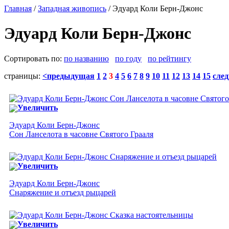
Главная
/
Западная живопись
/ Эдуард Коли Берн-Джонс
Эдуард Коли Берн-Джонс
Сортировать по:
по названию
по году
по рейтингу
страницы:
<предыдущая
1
2
3
4
5
6
7
8
9
10
11
12
13
14
15
сле
Увеличить
Эдуард Коли Берн-Джонс
Сон Ланселота в часовне Святого Грааля
Увеличить
Эдуард Коли Берн-Джонс
Снаряжение и отъезд рыцарей
Увеличить