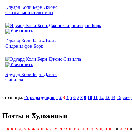
Эдуард Коли Берн-Джонс
Сказка настоятельницы
Увеличить
Эдуард Коли Берн-Джонс
Сидония фон Борк
Увеличить
Эдуард Коли Берн-Джонс
Сивилла
страницы:
<предыдущая
1
2
3
4
5
6
7
8
9
10
11
12
13
14
15
сле
Поэты и Художники
А
Б
В
Г
Д
Е
Ё
Ж
З
И
К
Л
М
Н
О
П
Р
С
Т
У
Ф
Х
Ц
Ч
Ш
Щ
Э
Ю