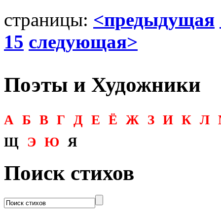
страницы:
<предыдущая
15
следующая>
Поэты и Художники
А
Б
В
Г
Д
Е
Ё
Ж
З
И
К
Л
Щ
Э
Ю
Я
Поиск стихов