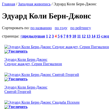
Главная
/
Западная живопись
/ Эдуард Коли Берн-Джонс
Эдуард Коли Берн-Джонс
Сортировать по:
по названию
по году
по рейтингу
страницы:
<предыдущая
1
2
3
4
5
6
7
8
9
10
11
12
13
14
15
сле
Увеличить
Эдуард Коли Берн-Джонс
Сердце жаждет, Серия Пигмалион
Увеличить
Эдуард Коли Берн-Джонс
Святой Георгий
Увеличить