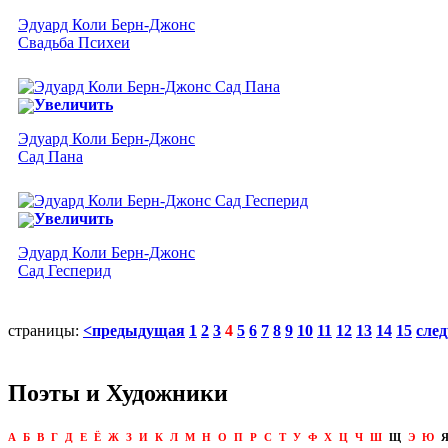
Эдуард Коли Берн-Джонс
Свадьба Психеи
Увеличить
Эдуард Коли Берн-Джонс
Сад Пана
Увеличить
Эдуард Коли Берн-Джонс
Сад Гесперид
страницы:
<предыдущая
1
2
3
4
5
6
7
8
9
10
11
12
13
14
15
сле
Поэты и Художники
А
Б
В
Г
Д
Е
Ё
Ж
З
И
К
Л
М
Н
О
П
Р
С
Т
У
Ф
Х
Ц
Ч
Ш
Щ
Э
Ю