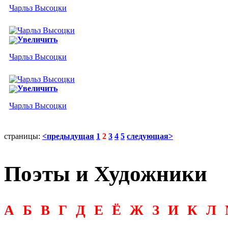
Чарльз Высоцки
Увеличить
Чарльз Высоцки
Увеличить
Чарльз Высоцки
страницы:
<предыдущая
1
2
3
4
5
следующая>
Поэты и Художники
А
Б
В
Г
Д
Е
Ё
Ж
З
И
К
Л