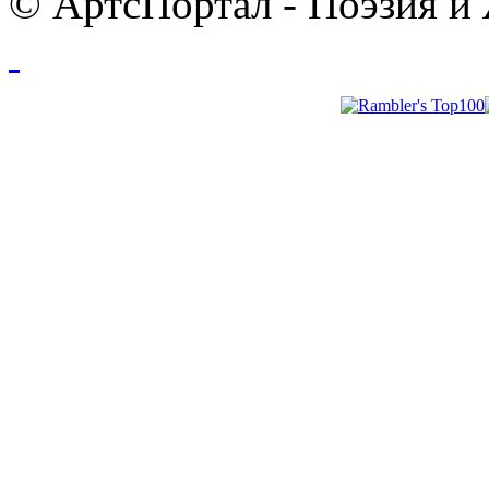
© АртсПортал - Поэзия и