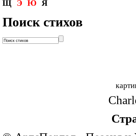
Щ
Э
Ю
Я
Поиск стихов
карти
Charl
Стр