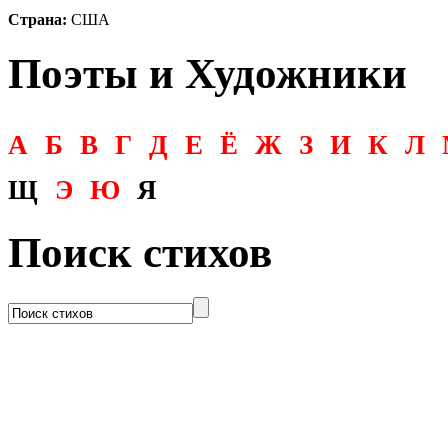
Страна:
США
Поэты и Художники
А
Б
В
Г
Д
Е
Ё
Ж
З
И
К
Л
Щ
Э
Ю
Я
Поиск стихов