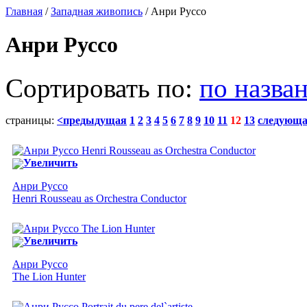
Главная
/
Западная живопись
/ Анри Руссо
Анри Руссо
Сортировать по:
по назва
страницы:
<предыдущая
1
2
3
4
5
6
7
8
9
10
11
12
13
следующ
Увеличить
Анри Руссо
Henri Rousseau as Orchestra Conductor
Увеличить
Анри Руссо
The Lion Hunter