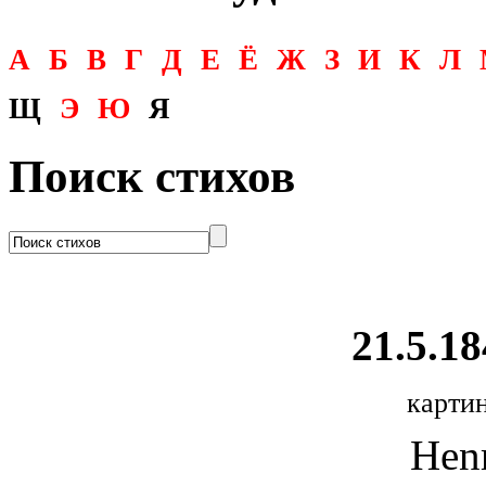
А
Б
В
Г
Д
Е
Ё
Ж
З
И
К
Л
Щ
Э
Ю
Я
Поиск стихов
21.5.18
картин
Henr