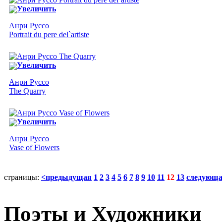
Увеличить
Анри Руссо
Portrait du pere del`artiste
Увеличить
Анри Руссо
The Quarry
Увеличить
Анри Руссо
Vase of Flowers
страницы:
<предыдущая
1
2
3
4
5
6
7
8
9
10
11
12
13
следующ
Поэты и Художники