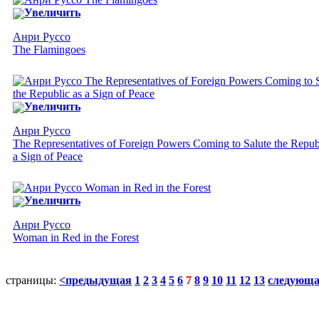
Увеличить
Анри Руссо
The Flamingoes
Увеличить
Анри Руссо
The Representatives of Foreign Powers Coming to Salute the Repub
a Sign of Peace
Увеличить
Анри Руссо
Woman in Red in the Forest
страницы:
<предыдущая
1
2
3
4
5
6
7
8
9
10
11
12
13
следующ