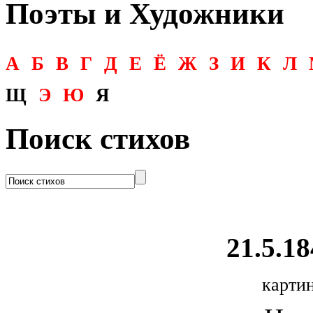
Поэты и Художники
А
Б
В
Г
Д
Е
Ё
Ж
З
И
К
Л
Щ
Э
Ю
Я
Поиск стихов
21.5.18
картин