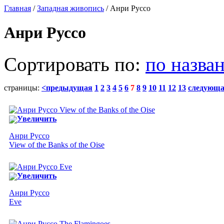
Главная
/
Западная живопись
/ Анри Руссо
Анри Руссо
Сортировать по:
по назва
страницы:
<предыдущая
1
2
3
4
5
6
7
8
9
10
11
12
13
следующ
Увеличить
Анри Руссо
View of the Banks of the Oise
Увеличить
Анри Руссо
Eve