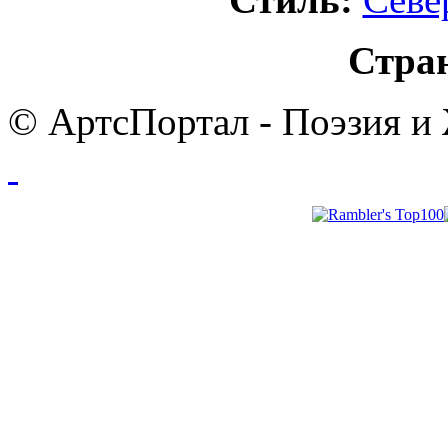
Стра
© АртсПортал - Поэзия и