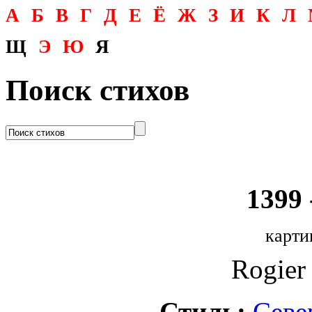
А
Б
В
Г
Д
Е
Ё
Ж
З
И
К
Л
Щ
Э
Ю
Я
Поиск стихов
1399 
карти
Rogier 
Стиль:
Севе