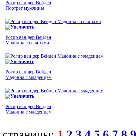
Рогир ван дер Вейден
Портрет мужчины
Увеличить
Рогир ван дер Вейден
Мадонна со святыми
Увеличить
Рогир ван дер Вейден
Мадонна с младенцем
Увеличить
Рогир ван дер Вейден
Мадонна с младенцем
страницы:
1
2
3
4
5
6
7
8