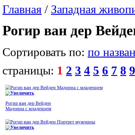
Главная
/
Западная живоп
Рогир ван дер Вейде
Сортировать по:
по назва
страницы:
1
2
3
4
5
6
7
8
Увеличить
Рогир ван дер Вейден
Мадонна с младенцем
Увеличить