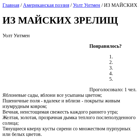
Главная
/
Американская поэзия
/
Уолт Уитмен
/ ИЗ МАЙСКИХ
ИЗ МАЙСКИХ ЗРЕЛИЩ
Уолт Уитмен
Понравилось?
Проголосовало: 1 чел.
Яблоневые сады, яблони все усыпаны цветом;
Пшеничные поля - вдалеке и вблизи - покрыты живым
изумрудным ковром;
Вечная, неистощимая свежесть каждого раннего утра;
Желтая, золотая, прозрачная дымка теплого послеполуденного
солнца;
Тянущиеся кверху кусты сирени со множеством пурпурных
или белых цветов.