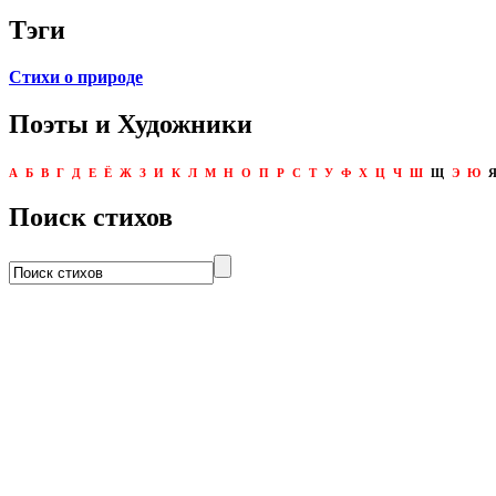
Тэги
Стихи о природе
Поэты и Художники
А
Б
В
Г
Д
Е
Ё
Ж
З
И
К
Л
М
Н
О
П
Р
С
Т
У
Ф
Х
Ц
Ч
Ш
Щ
Э
Ю
Поиск стихов