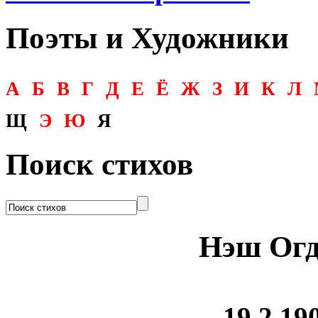
Поэты и Художники
А
Б
В
Г
Д
Е
Ё
Ж
З
И
К
Л
Щ
Э
Ю
Я
Поиск стихов
Нэш Огд
19.2.190