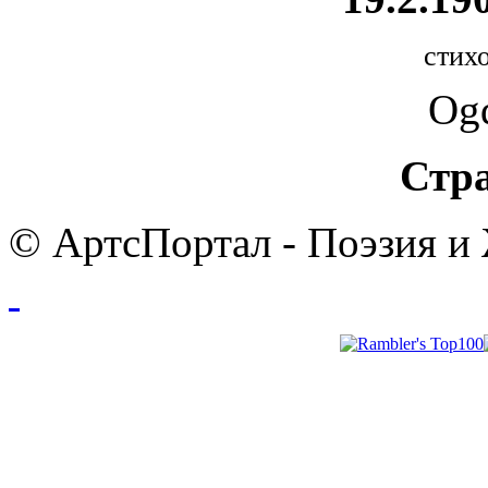
стихо
Og
Стр
© АртсПортал - Поэзия и