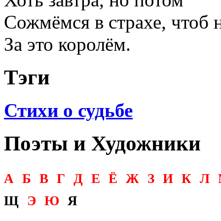
Сожмёмся в страхе, чтоб н
За это королём.
Тэги
Стихи о судьбе
Поэты и Художники
А
Б
В
Г
Д
Е
Ё
Ж
З
И
К
Л
Щ
Э
Ю
Я