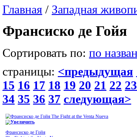
Главная
/
Западная живоп
Франсиско де Гойя
Сортировать по:
по назва
страницы:
<предыдущая
15
16
17
18
19
20
21
22
23
34
35
36
37
следующая>
Увеличить
Франсиско де Гойя