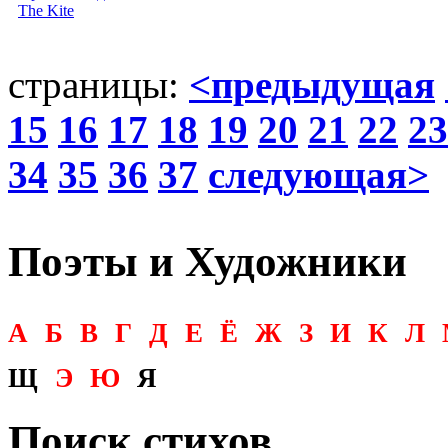
The Kite
страницы:
<предыдущая
15
16
17
18
19
20
21
22
23
34
35
36
37
следующая>
Поэты и Художники
А
Б
В
Г
Д
Е
Ё
Ж
З
И
К
Л
Щ
Э
Ю
Я
Поиск стихов