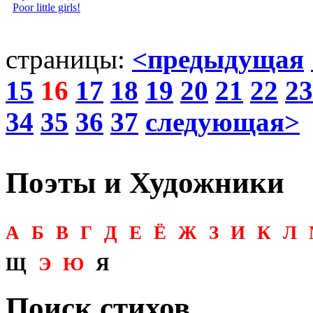
Poor little girls!
страницы:
<предыдущая
15
16
17
18
19
20
21
22
23
34
35
36
37
следующая>
Поэты и Художники
А
Б
В
Г
Д
Е
Ё
Ж
З
И
К
Л
Щ
Э
Ю
Я
Поиск стихов