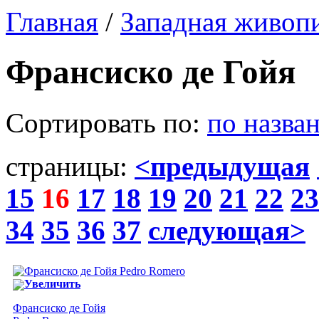
Главная
/
Западная живоп
Франсиско де Гойя
Сортировать по:
по назва
страницы:
<предыдущая
15
16
17
18
19
20
21
22
23
34
35
36
37
следующая>
Увеличить
Франсиско де Гойя