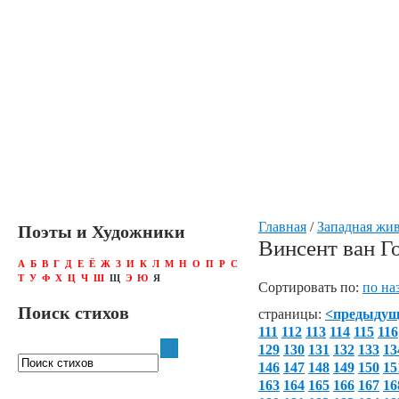
Главная
/
Западная жи
Поэты и Художники
Винсент ван Г
А
Б
В
Г
Д
Е
Ё
Ж
З
И
К
Л
М
Н
О
П
Р
С
Т
У
Ф
Х
Ц
Ч
Ш
Щ
Э
Ю
Я
Сортировать по:
по на
Поиск стихов
страницы:
<предыду
111
112
113
114
115
116
129
130
131
132
133
13
146
147
148
149
150
15
163
164
165
166
167
16