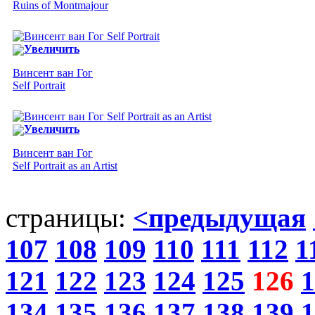
Ruins of Montmajour
Увеличить
Винсент ван Гог
Self Portrait
Увеличить
Винсент ван Гог
Self Portrait as an Artist
страницы:
<предыдущая
107
108
109
110
111
112
1
121
122
123
124
125
126
1
134
135
136
137
138
139
1