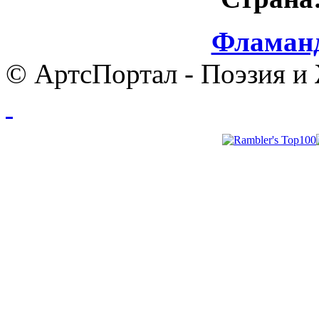
Фламанд
© АртсПортал - Поэзия и