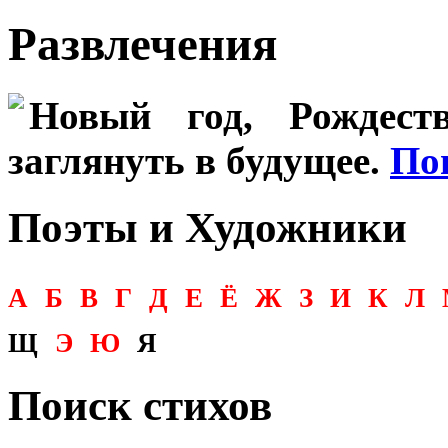
Развлечения
Новый год, Рождеств
заглянуть в будущее.
По
Поэты и Художники
А
Б
В
Г
Д
Е
Ё
Ж
З
И
К
Л
Щ
Э
Ю
Я
Поиск стихов