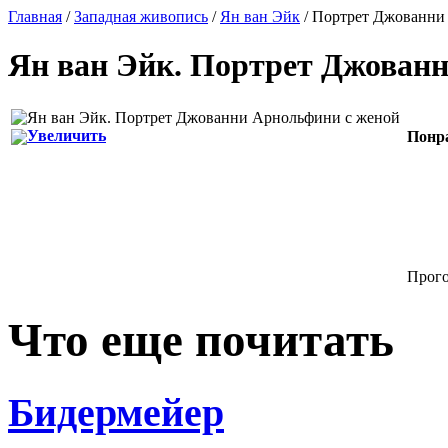
Главная
/
Западная живопись
/
Ян ван Эйк
/ Портрет Джованни
Ян ван Эйк
.
Портрет Джованн
Увеличить
Понр
Прого
Что еще почитать
Бидермейер