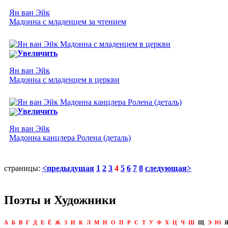
Ян ван Эйк
Мадонна с младенцем за чтением
Увеличить
Ян ван Эйк
Мадонна с младенцем в церкви
Увеличить
Ян ван Эйк
Мадонна канцлера Ролена (деталь)
страницы:
<предыдущая
1
2
3
4
5
6
7
8
следующая>
Поэты и Художники
А
Б
В
Г
Д
Е
Ё
Ж
З
И
К
Л
М
Н
О
П
Р
С
Т
У
Ф
Х
Ц
Ч
Ш
Щ
Э
Ю