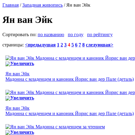
Главная
/
Западная живопись
/ Ян ван Эйк
Ян ван Эйк
Сортировать по:
по названию
по году
по рейтингу
страницы:
<предыдущая
1
2
3
4
5
6
7
8
следующая>
Увеличить
Ян ван Эйк
Мадонна с младенцем и каноник Йорис ван дер Пале (деталь)
Увеличить
Ян ван Эйк
Мадонна с младенцем и каноник Йорис ван дер Пале (деталь)
Увеличить