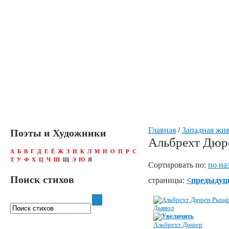
Главная
/
Западная жи
Поэты и Художники
Альбрехт Дюр
А
Б
В
Г
Д
Е
Ё
Ж
З
И
К
Л
М
Н
О
П
Р
С
Т
У
Ф
Х
Ц
Ч
Ш
Щ
Э
Ю
Я
Сортировать по:
по на
Поиск стихов
страницы:
<предыду
Увеличить
Альбрехт Дюрер