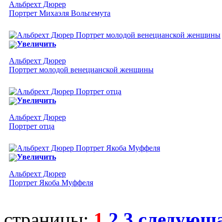
Альбрехт Дюрер
Портрет Михаэля Вольгемута
Увеличить
Альбрехт Дюрер
Портрет молодой венецианской женщины
Увеличить
Альбрехт Дюрер
Портрет отца
Увеличить
Альбрехт Дюрер
Портрет Якоба Муффеля
страницы:
1
2
3
следующ