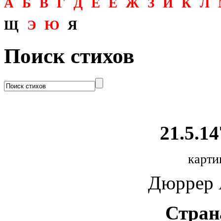
А
Б
В
Г
Д
Е
Ё
Ж
З
И
К
Л
Щ
Э
Ю
Я
Поиск стихов
21.5.14
карти
Дюррер A
Стран