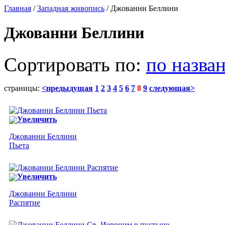
Главная
/
Западная живопись
/ Джованни Беллини
Джованни Беллини
Сортировать по:
по назва
страницы:
<предыдущая
1
2
3
4
5
6
7
8
9
следующая>
Увеличить
Джованни Беллини
Пьета
Увеличить
Джованни Беллини
Распятие