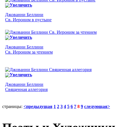
Увеличить
Джованни Беллини
Св. Иероним в пустыне
Увеличить
Джованни Беллини
Св. Иероним за чтением
Увеличить
Джованни Беллини
Священная аллегория
страницы:
<предыдущая
1
2
3
4
5
6
7
8
9
следующая>