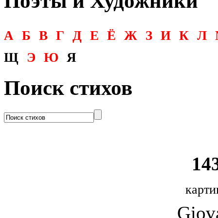
Поэты и Художники
А
Б
В
Г
Д
Е
Ё
Ж
З
И
К
Л
Щ
Э
Ю
Я
Поиск стихов
143
карти
Giova