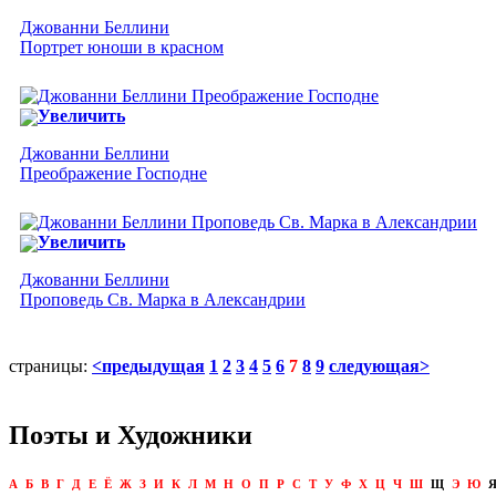
Джованни Беллини
Портрет юноши в красном
Увеличить
Джованни Беллини
Преображение Господне
Увеличить
Джованни Беллини
Проповедь Св. Марка в Александрии
страницы:
<предыдущая
1
2
3
4
5
6
7
8
9
следующая>
Поэты и Художники
А
Б
В
Г
Д
Е
Ё
Ж
З
И
К
Л
М
Н
О
П
Р
С
Т
У
Ф
Х
Ц
Ч
Ш
Щ
Э
Ю