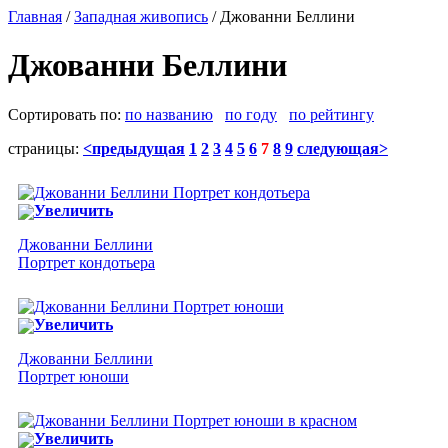
Главная
/
Западная живопись
/ Джованни Беллини
Джованни Беллини
Сортировать по:
по названию
по году
по рейтингу
страницы:
<предыдущая
1
2
3
4
5
6
7
8
9
следующая>
Увеличить
Джованни Беллини
Портрет кондотьера
Увеличить
Джованни Беллини
Портрет юноши
Увеличить