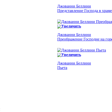
Джованни Беллини
Представление Господа в храме
Увеличить
Джованни Беллини
Преображение Господне на гор
Увеличить
Джованни Беллини
Пьета
Я