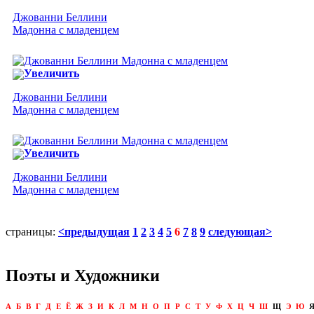
Джованни Беллини
Мадонна с младенцем
Увеличить
Джованни Беллини
Мадонна с младенцем
Увеличить
Джованни Беллини
Мадонна с младенцем
страницы:
<предыдущая
1
2
3
4
5
6
7
8
9
следующая>
Поэты и Художники
А
Б
В
Г
Д
Е
Ё
Ж
З
И
К
Л
М
Н
О
П
Р
С
Т
У
Ф
Х
Ц
Ч
Ш
Щ
Э
Ю