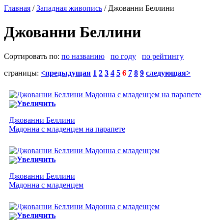
Главная
/
Западная живопись
/ Джованни Беллини
Джованни Беллини
Сортировать по:
по названию
по году
по рейтингу
страницы:
<предыдущая
1
2
3
4
5
6
7
8
9
следующая>
Увеличить
Джованни Беллини
Мадонна с младенцем на парапете
Увеличить
Джованни Беллини
Мадонна с младенцем
Увеличить