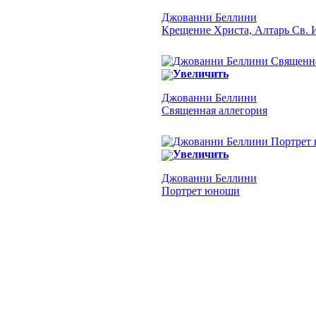
Джованни Беллини
Крещение Христа, Алтарь Св. 
Увеличить
Джованни Беллини
Священная аллегория
Увеличить
Джованни Беллини
Портрет юноши