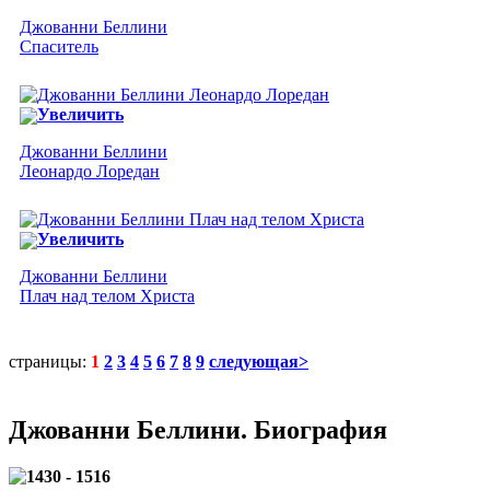
Джованни Беллини
Спаситель
Увеличить
Джованни Беллини
Леонардо Лоредан
Увеличить
Джованни Беллини
Плач над телом Христа
страницы:
1
2
3
4
5
6
7
8
9
следующая>
Джованни Беллини. Биография
1430 - 1516