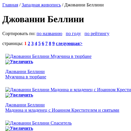
Главная
/
Западная живопись
/ Джованни Беллини
Джованни Беллини
Сортировать по:
по названию
по году
по рейтингу
страницы:
1
2
3
4
5
6
7
8
9
следующая>
Увеличить
Джованни Беллини
Мужчина в тюрбане
Увеличить
Джованни Беллини
Мадонна и младенец с Иоанном Крестителем и святыми
Увеличить