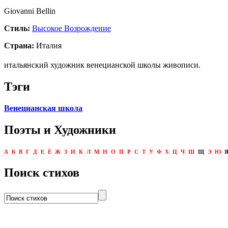
Giovanni Bellin
Стиль:
Высокое Возрождение
Страна:
Италия
итальянский художник венецианской школы живописи.
Тэги
Венецианская школа
Поэты и Художники
А
Б
В
Г
Д
Е
Ё
Ж
З
И
К
Л
М
Н
О
П
Р
С
Т
У
Ф
Х
Ц
Ч
Ш
Щ
Э
Ю
Поиск стихов