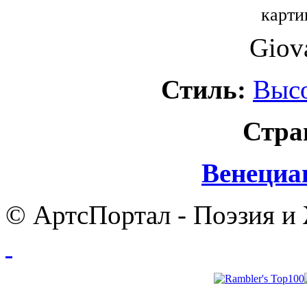
карти
Giova
Стиль:
Выс
Стра
Венециа
© АртсПортал - Поэзия и