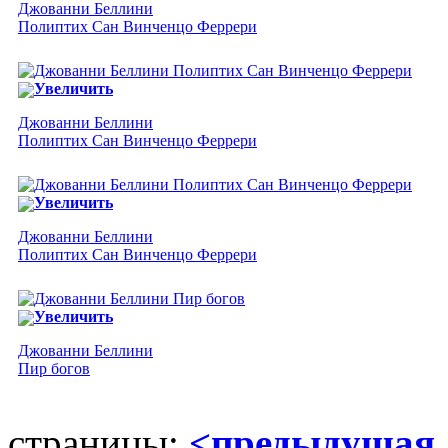
Джованни Беллини
Полиптих Сан Винченцо Феррери
Увеличить
Джованни Беллини
Полиптих Сан Винченцо Феррери
Увеличить
Джованни Беллини
Полиптих Сан Винченцо Феррери
Увеличить
Джованни Беллини
Пир богов
страницы:
<предыдущая