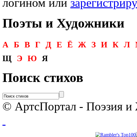
логином или
зарегистрир
Поэты и Художники
А
Б
В
Г
Д
Е
Ё
Ж
З
И
К
Л
Щ
Э
Ю
Я
Поиск стихов
© АртсПортал - Поэзия и