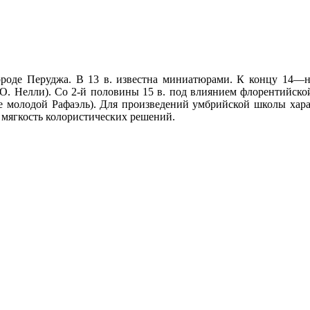
роде Перуджа. В 13 в. известна миниатюрами. К концу 14—на
 О. Нелли). Со 2-й половины 15 в. под влиянием флорентийс
же молодой Рафаэль). Для произведений умбрийской школы хар
 мягкость колористических решений.