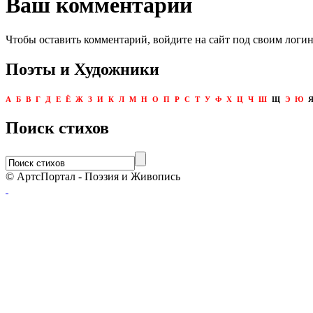
Ваш комментарий
Чтобы оставить комментарий, войдите на сайт под своим логи
Поэты и Художники
А
Б
В
Г
Д
Е
Ё
Ж
З
И
К
Л
М
Н
О
П
Р
С
Т
У
Ф
Х
Ц
Ч
Ш
Щ
Э
Ю
Поиск стихов
© АртсПортал - Поэзия и Живопись