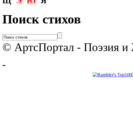
Щ
Э
Ю
Я
Поиск стихов
© АртсПортал - Поэзия и