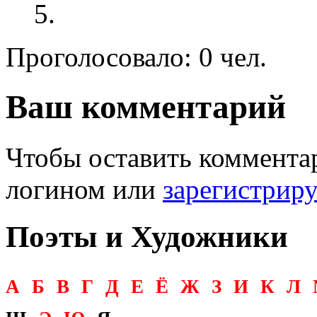
Проголосовало: 0 чел.
Ваш комментарий
Чтобы оставить комментар
логином или
зарегистрир
Поэты и Художники
А
Б
В
Г
Д
Е
Ё
Ж
З
И
К
Л