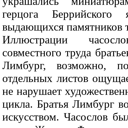
украшались миниатюра
герцога Беррийского
выдающихся памятников т
Иллюстрации часосло
совместного труда брать
Лимбург, возможно, п
отдельных листов ощущае
не нарушает художественн
цикла. Братья Лимбург в
искусством. Часослов б