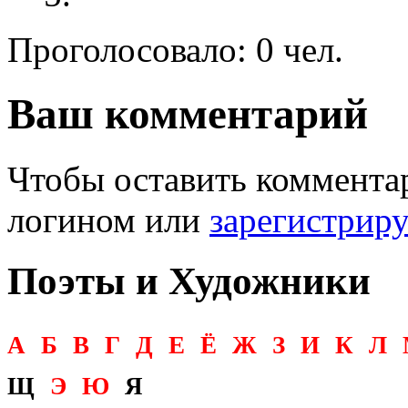
Проголосовало: 0 чел.
Ваш комментарий
Чтобы оставить комментар
логином или
зарегистрир
Поэты и Художники
А
Б
В
Г
Д
Е
Ё
Ж
З
И
К
Л
Щ
Э
Ю
Я