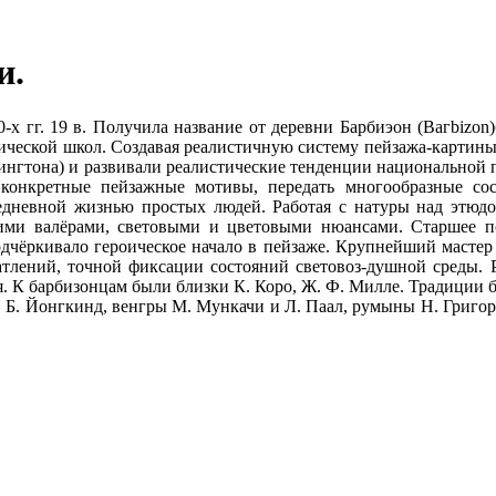
и.
х гг. 19 в. Получила название от деревни Барбиэон (Вагbizon
тической школ. Создавая реалистичную систему пейзажа-картины
онингтона) и развивали реалистические тенденции национальной пе
ь конкретные пейзажные мотивы, передать многообразные со
едневной жизнью простых людей. Работая с натуры над этюдо
ими валёрами, световыми и цветовыми нюансами. Старшее по
подчёркивало героическое начало в пейзаже. Крупнейший маст
тлений, точной фиксации состояний световоз-душной среды. Ря
 К барбизонцам были близки К. Коро, Ж. Ф. Милле. Традиции б
, Б. Йонгкинд, венгры М. Мункачи и Л. Паал, румыны Н. Григоре