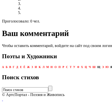
Проголосовало: 0 чел.
Ваш комментарий
Чтобы оставить комментарий, войдите на сайт под своим логи
Поэты и Художники
А
Б
В
Г
Д
Е
Ё
Ж
З
И
К
Л
М
Н
О
П
Р
С
Т
У
Ф
Х
Ц
Ч
Ш
Щ
Э
Ю
Поиск стихов
© АртсПортал - Поэзия и Живопись