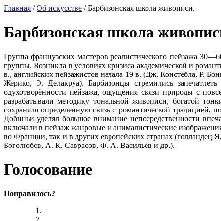
Главная
/
Об искусстве
/ Барбизонская школа живописи.
Барбизонская школа живопис
Группа французских мастеров реалистического пейзажа 30—60-
группы. Возникла в условиях кризиса академической и роман
в., английских пейзажистов начала 19 в. (Дж. Констебла, Р. Б
Жерико, Э. Делакруа). Барбизонцы стремились запечатлет
одухотворённости пейзажа, ощущения связи природы с повс
разрабатывали методику тональной живописи, богатой тонк
сохраняло определенную связь с романтической традицией, 
Добиньи уделял большое внимание непосредственности впеча
включали в пейзаж жанровые и анималистические изображения.
во Франции, так и в других европейских странах (голландец Я
Боголюбов, А. К. Саврасов, Ф. А. Васильев и др.).
Голосование
Понравилось?