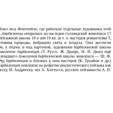
)близ леса Фонтенбло, где работали отдельные художники этой
, барбизонцы опирались на наследие голландской живописи 17
йзажной школы 18 и нач 19 вв. (в т. ч. мастеров романтизма Т,
стояния природы, вибрацию света и воздуха. Они достигли
м, а подчас и над картиной, художники барбизонской школы
коление барбизонцев (Т. Руссо. Ж. Дюпре, Н. В. Диаз) ещё
ер младшего поколения барбизонской школы живописи — Ш. Ф.
д барбизонцев и близких к ним мастеров (К. Труайон и др.)
арбизонцев повлияли на развитие реалистического пейзажа как
ску, И. Андрееску, чех А. Хиттусси, русские пейзажисты А. П.