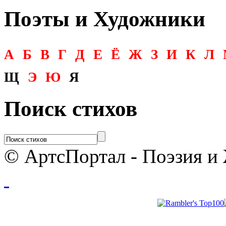
Поэты и Художники
А
Б
В
Г
Д
Е
Ё
Ж
З
И
К
Л
Щ
Э
Ю
Я
Поиск стихов
© АртсПортал - Поэзия и