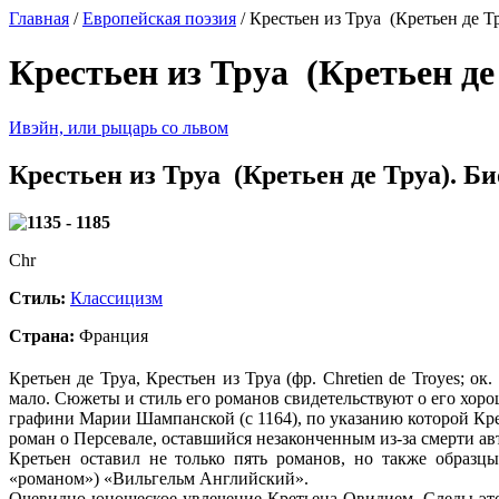
Главная
/
Европейская поэзия
/ Крестьен из Труа (Кретьен де Т
Крестьен из Труа (Кретьен де
Ивэйн, или рыцарь со львом
Крестьен из Труа (Кретьен де Труа). Б
1135 - 1185
Chr
Стиль:
Классицизм
Страна:
Франция
Кретьен де Труа, Крестьен из Труа (фр. Chretien de Troyes; 
мало. Сюжеты и стиль его романов свидетельствуют о его хоро
графини Марии Шампанской (с 1164), по указанию которой Кре
роман о Персевале, оставшийся незаконченным из-за смерти ав
Кретьен оставил не только пять романов, но также образ
«романом») «Вильгельм Английский».
Очевидно юношеское увлечение Кретьена Овидием. Следы это