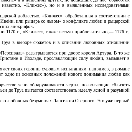
 известно, «Клижес»), но и в выявленных исследователями
арской доблестью, «Клижес», обработанная в соответствии с
«Ивейн, или рыцарь со львом» о конфликте любви и рыцарской
нских апокрифов.
 1170 г., «Клижес», также весьма приблизительно,— 1176 г.,
де Труа в выборе сюжетов и в описании любовных отношений
«Персиваль» разыгрываются при дворе короля Артура. В то же
Тристане и Изольде, прославляющий силу любви, вызывает в
ргает своих героинь суровым испытаниям, например, в романе
ает одно из основных положений нового понимания любви как
орчестве ясно обнаруживаются черты, позволяющие сблизить
ен де Труа пытается соответствовать идеалу ясной и разумной
ие о любовных безумствах Ланселота Озерного. Это уже первый