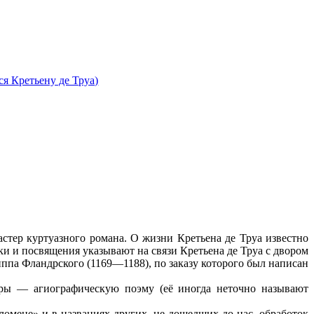
я Кретьену де Труа)
мастер куртуазного романа. О жизни Кретьена де Труа известно
ки и посвящения указывают на связи Кретьена де Труа с двором
ппа Фландрского (1169—1188), по заказу которого был написан
уры — агиографическую поэму (её иногда неточно называют
мене» и в названиях других, не дошедших до нас, обработок