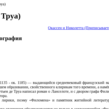
руа)
 Труа)
Окассен и Николетта (Приписываетс
иография
ок. 1135 - ок. 1185) — выдающийся средневековый французский 
шем образовании, свойственного клирикам того времени, а намё
тьен де Труа написал роман о Ланселоте, и с двором графа Фили
тора.
цы лирики, поэму «Филомена» и памятник житийной литерат
го увлечения обнаруживаются не только в сохранившейся «Фило