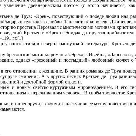
 увлечение древнеримским поэтом (с этого начинается, как
тьена де Труа: «Эрек», повествующий о победе любви над рыц
, «Рыцарь в тележке» о любви Ланселота к королеве Джиневре, 
 историю простеца Персеваля с мистическими мотивами христиа
изведений Кретьена: «Эрек и Энида» датируется приблизительно
191 гг.[1]
ртуазного стиля в северо-французской литературе, Кретьен 
туру бретонские мотивы: романы «Эрек», «Ивейн», «Ланселот», 
влияние, однако «греховный и постыдный» любовный сюжет о 
и в его отношении к женщине. В ранних романах де Труа подве
 супруге смирения. А в других песнях Кретьен де Труа развив
вершенной и достойной формой страсти.
вным и новым светско-куртуазным мировоззрением. В его тв
тношением к переживаниям человека. В своём творчестве Креть
Ланьи, он препоручил закончить наскучившее мэтру повествован
намечаются.
Я