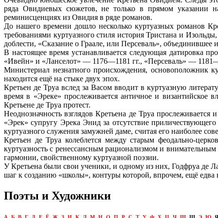
ряда Овидиевых сюжетов, не только в прямом указании на
реминисценциях из Овидия в ряде романов.
До нашего времени дошло несколько куртуазных романов Кре
требованиями куртуазного стиля история Тристана и Изольды
доблести, «Сказание о Граале, или Персеваль», объединившее
В настоящее время устанавливается следующая датировка про
«Ивейн» и «Ланселот» — 1176—1181 гг., «Персеваль» — 1181—1
Министериал незнатного происхождения, основоположник ку
находится ещё на стыке двух эпох.
Кретьен де Труа вслед за Васом вводит в куртуазную литера
время в «Эреке» прослеживается античное и византийское 
Кретьене де Труа протест.
Неоднозначность взглядов Кретьена де Труа прослеживается 
«Эрек» супругу Эрека Энид за отсутствие приличествующего
куртуазного служения замужней даме, считая его наиболее со
Кретьен де Труа колеблется между старым феодально-церко
куртуазность с ренессансным рационализмом и внимательным о
гармонии, свойственному куртуазной поэзии.
У Кретьена были свои ученики, и одному из них, Годфруа де 
шаг к созданию «школы», контуры которой, впрочем, ещё едва 
Поэты и Художники
А
Б
В
Г
Д
Е
Ё
Ж
З
И
К
Л
М
Н
О
П
Р
С
Т
У
Ф
Х
Ц
Ч
Ш
Щ
Э
Ю