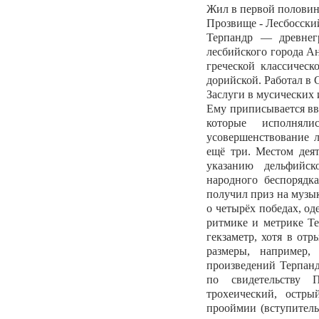
Жил в первой половине 
Прозвище - Лесбосски
Терпандр — древнегр
лесбийского города А
греческой классичес
дорийской. Работал в 
Заслуги в мусических 
Ему приписывается вв
которые исполнял
усовершенствование 
ещё три. Местом дея
указанию дельфийск
народного беспорядк
получил приз на музы
о четырёх победах, о
ритмике и метрике Те
гекзаметр, хотя в от
размеры, например,
произведений Терпанд
по свидетельству П
трохеический, остры
прооймии (вступител