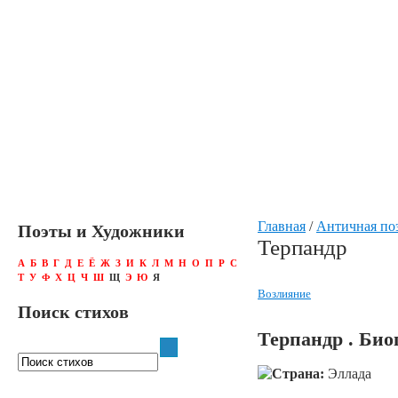
Главная
/
Античная по
Поэты и Художники
Терпандр
А
Б
В
Г
Д
Е
Ё
Ж
З
И
К
Л
М
Н
О
П
Р
С
Т
У
Ф
Х
Ц
Ч
Ш
Щ
Э
Ю
Я
Возлияние
Поиск стихов
Терпандр . Би
Страна:
Эллада