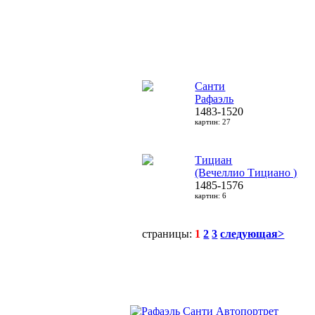
Санти
Рафаэль
1483-1520
картин: 27
Тициан
(Вечеллио Тициано )
1485-1576
картин: 6
страницы:
1
2
3
следующая>