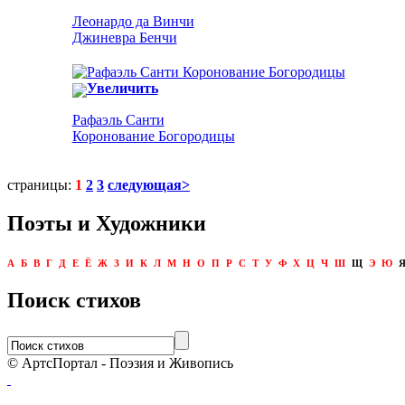
Леонардо да Винчи
Джиневра Бенчи
Увеличить
Рафаэль Санти
Коронование Богородицы
страницы:
1
2
3
следующая>
Поэты и Художники
А
Б
В
Г
Д
Е
Ё
Ж
З
И
К
Л
М
Н
О
П
Р
С
Т
У
Ф
Х
Ц
Ч
Ш
Щ
Э
Ю
Поиск стихов
© АртсПортал - Поэзия и Живопись