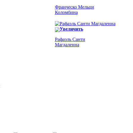
Франческо Мельци
Коломбина
Увеличить
Рафаэль Санти
Магдаленна
Я