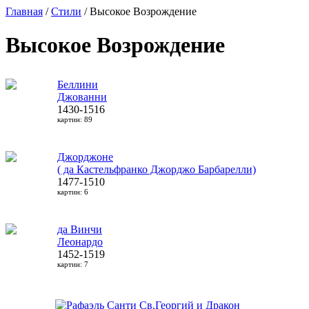
Главная
/
Стили
/ Высокое Возрождение
Высокое Возрождение
Беллини
Джованни
1430-1516
картин: 89
Джорджоне
( да Кастельфранко Джорджо Барбарелли)
1477-1510
картин: 6
да Винчи
Леонардо
1452-1519
картин: 7