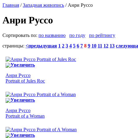
Главная
/
Западная живопись
/ Анри Руссо
Анри Руссо
Сортировать по:
по названию
по году
по рейтингу
страницы:
<предыдущая
1
2
3
4
5
6
7
8
9
10
11
12
13
следующ
Увеличить
Анри Руссо
Portrait of Jules Roc
Увеличить
Анри Руссо
Portrait of a Woman
Увеличить