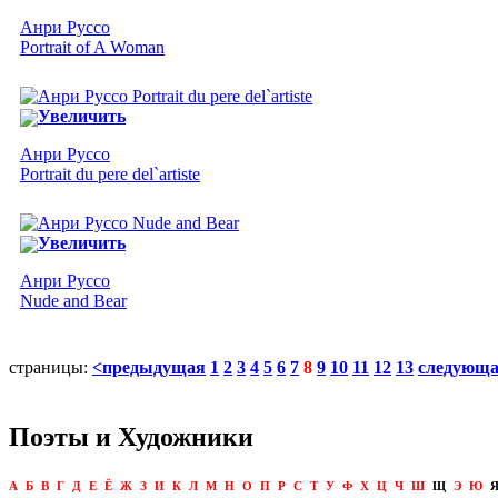
Анри Руссо
Portrait of A Woman
Увеличить
Анри Руссо
Portrait du pere del`artiste
Увеличить
Анри Руссо
Nude and Bear
страницы:
<предыдущая
1
2
3
4
5
6
7
8
9
10
11
12
13
следующ
Поэты и Художники
А
Б
В
Г
Д
Е
Ё
Ж
З
И
К
Л
М
Н
О
П
Р
С
Т
У
Ф
Х
Ц
Ч
Ш
Щ
Э
Ю