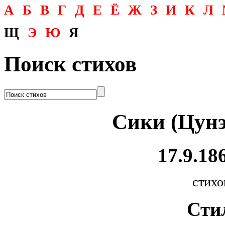
А
Б
В
Г
Д
Е
Ё
Ж
З
И
К
Л
Щ
Э
Ю
Я
Поиск стихов
Сики (Цунэ
17.9.186
стихо
Сти