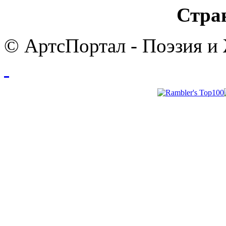
Стра
© АртсПортал - Поэзия и