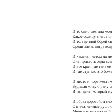
И то окно светила мое
Какое солнцу в час п
И то, где злой борей 
Среди зимы, когда вок
И камень - летом на не
Она присесть одна все
И все края, где тень ее
И где ступало это боже
И место и пора жесток
Будящая живую рану с
В тот день, который м
И образ дорогой, и сло
Отпечатленные душою 
Меня доводят каждый р