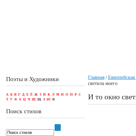
Главная
/
Европейская 
Поэты и Художники
светила моего
А
Б
В
Г
Д
Е
Ё
Ж
З
И
К
Л
М
Н
О
П
Р
С
И то окно све
Т
У
Ф
Х
Ц
Ч
Ш
Щ
Э
Ю
Я
Поиск стихов